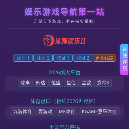
跳转到内容
沐鸣2_沐鸣2平台_ | 申请注册平台ID账号
首页
企业概述
新闻快讯
投资者关系
联系方式