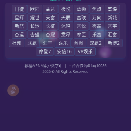
首页
企业概述
新闻快讯